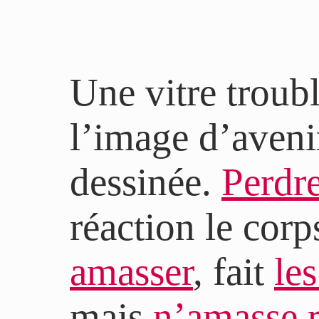
Une vitre troubl
l’image d’aveni
dessinée.
Perdre
réaction le corp
amasser
, fait
le
mais
n’amasse r