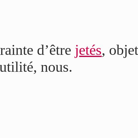
crainte d’être
jetés
, obje
tilité, nous.