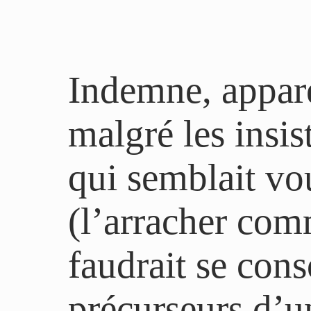
Indemne, appa
malgré les insis
qui semblait vou
(l’arracher com
faudrait se cons
précurseurs d’u