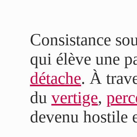
Consistance sou
qui élève une pa
détache
. À trav
du
vertige
,
per
devenu hostile e