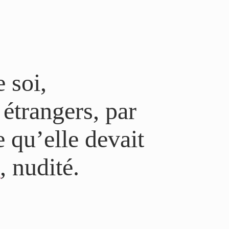
 soi,
étrangers, par
 qu’elle devait
e
, nudité.