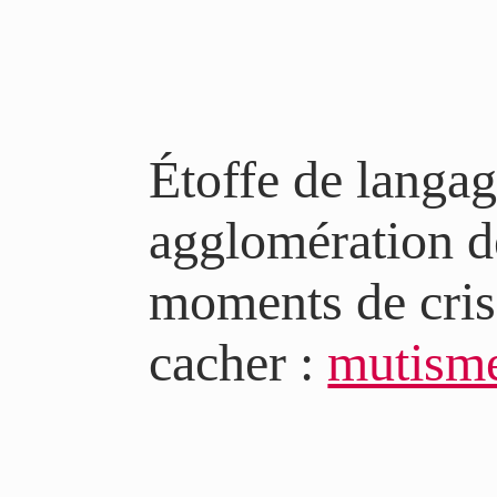
Étoffe de langa
agglomération de
moments de crise
cacher :
mutism