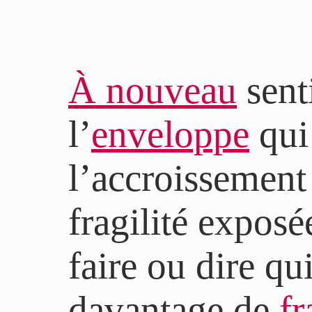
À nouveau
senti
l’
enveloppe
qui 
l’accroissement
fragilité exposé
faire ou dire q
davantage de
fr