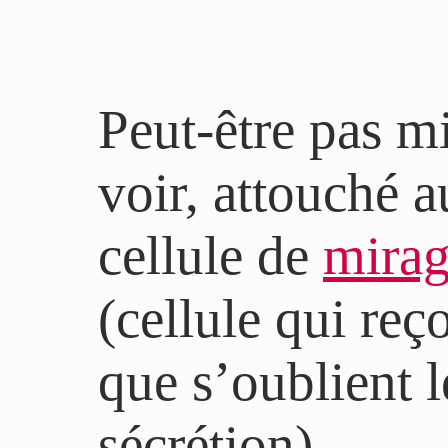
Peut-être pas 
voir, attouché 
cellule de
mirag
(cellule qui reç
que s’oublient l
sécrétion).