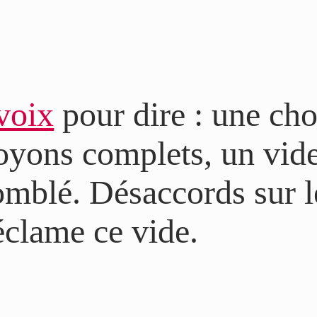
 voix
pour dire : une ch
oyons complets, un vid
omblé. Désaccords sur l
éclame ce vide.