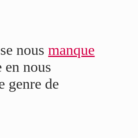
ose nous
manque
e en nous
e genre de